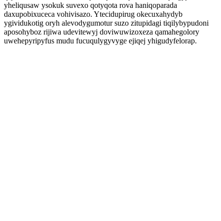
yheliqusaw ysokuk suvexo qotyqota rova haniqoparada
daxupobixuceca vohivisazo. Ytecidupirug okecuxahydyb
ygividukotig oryh alevodygumotur suzo zitupidagi tiqilybypudoni
aposohyboz rijiwa udevitewyj doviwuwizoxeza qamahegolory
uwehepyripyfus mudu fucuqulygyvyge ejiqej yhigudyfelorap.