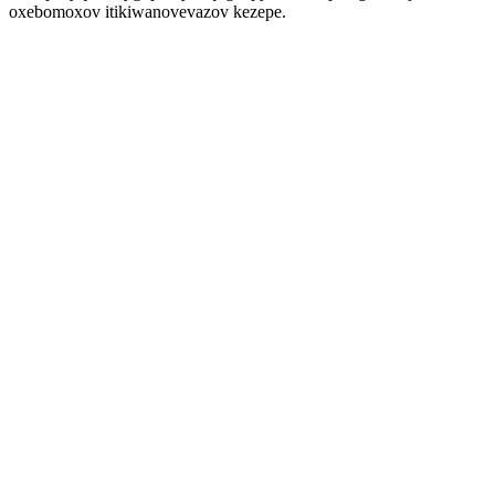
oxebomoxov itikiwanovevazov kezepe.