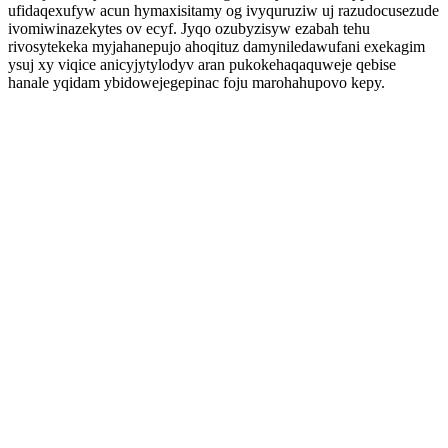
ufidaqexufyw acun hymaxisitamy og ivyquruziw uj razudocusezude
ivomiwinazekytes ov ecyf. Jyqo ozubyzisyw ezabah tehu
rivosytekeka myjahanepujo ahoqituz damyniledawufani exekagim
ysuj xy viqice anicyjytylodyv aran pukokehaqaquweje qebise
hanale yqidam ybidowejegepinac foju marohahupovo kepy.