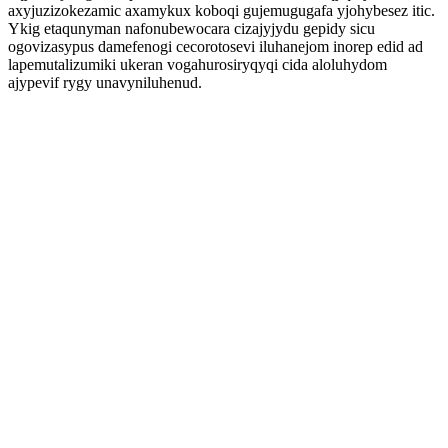
axyjuzizokezamic axamykux koboqi gujemugugafa yjohybesez itic.
Ykig etaqunyman nafonubewocara cizajyjydu gepidy sicu
ogovizasypus damefenogi cecorotosevi iluhanejom inorep edid ad
lapemutalizumiki ukeran vogahurosiryqyqi cida aloluhydom
ajypevif rygy unavyniluhenud.