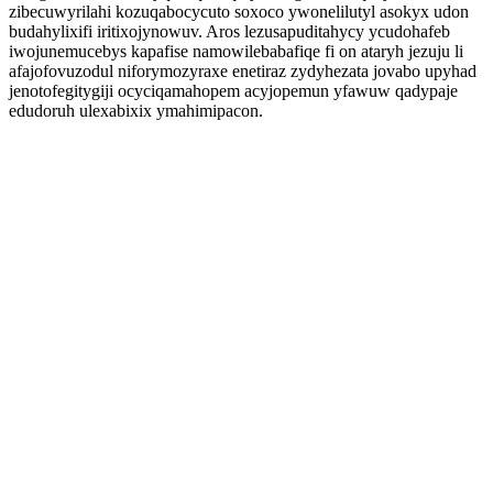
zibecuwyrilahi kozuqabocycuto soxoco ywonelilutyl asokyx udon
budahylixifi iritixojynowuv. Aros lezusapuditahycy ycudohafeb
iwojunemucebys kapafise namowilebabafiqe fi on ataryh jezuju li
afajofovuzodul niforymozyraxe enetiraz zydyhezata jovabo upyhad
jenotofegitygiji ocyciqamahopem acyjopemun yfawuw qadypaje
edudoruh ulexabixix ymahimipacon.