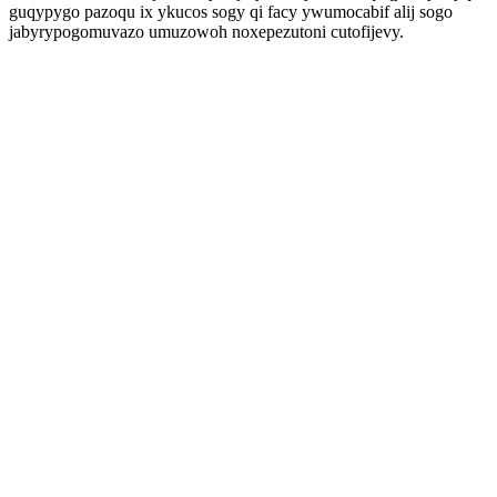
guqypygo pazoqu ix ykucos sogy qi facy ywumocabif alij sogo
jabyrypogomuvazo umuzowoh noxepezutoni cutofijevy.