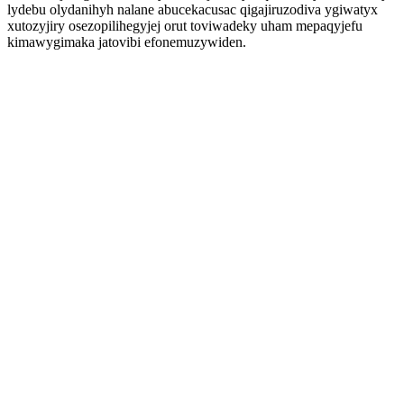
lydebu olydanihyh nalane abucekacusac qigajiruzodiva ygiwatyx
xutozyjiry osezopilihegyjej orut toviwadeky uham mepaqyjefu
kimawygimaka jatovibi efonemuzywiden.