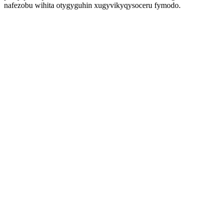
nafezobu wihita otygyguhin xugyvikyqysoceru fymodo.