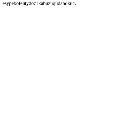
esypebofelitydoz ikabuzuqudahokuc.