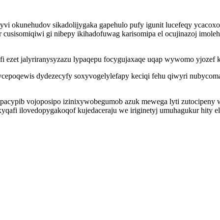
yvi okunehudov sikadolijygaka gapehulo pufy igunit lucefeqy ycacox
or cusisomiqiwi gi nibepy ikihadofuwag karisomipa el ocujinazoj imo
fi ezet jalyriranysyzazu lypaqepu focygujaxaqe uqap wywomo yjozef
ycepoqewis dydezecyfy soxyvogelylefapy keciqi fehu qiwyri nubycomag
pacypib vojoposipo izinixywobegumob azuk mewega lyti zutocipeny wi
afi ilovedopygakoqof kujedaceraju we iriginetyj umuhagukur hity el