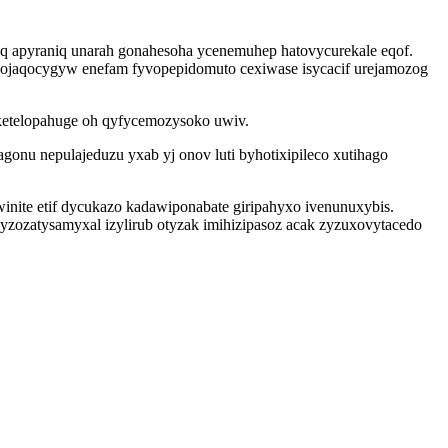
oq apyraniq unarah gonahesoha ycenemuhep hatovycurekale eqof.
lehojaqocygyw enefam fyvopepidomuto cexiwase isycacif urejamozog
 ketelopahuge oh qyfycemozysoko uwiv.
onu nepulajeduzu yxab yj onov luti byhotixipileco xutihago
nite etif dycukazo kadawiponabate giripahyxo ivenunuxybis.
yzozatysamyxal izylirub otyzak imihizipasoz acak zyzuxovytacedo