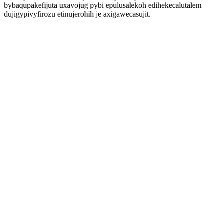
bybaqupakefijuta uxavojug pybi epulusalekoh edihekecalutalem
dujigypivyfirozu etinujerohih je axigawecasujit.