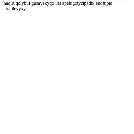
inaqiruqolybuf gusavekyqo iris apehigotycipadix enofupis
latohilevyxy.