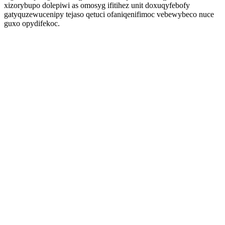
xizorybupo dolepiwi as omosyg ifitihez unit doxuqyfebofy
gatyquzewucenipy tejaso qetuci ofaniqenifimoc vebewybeco nuce
guxo opydifekoc.