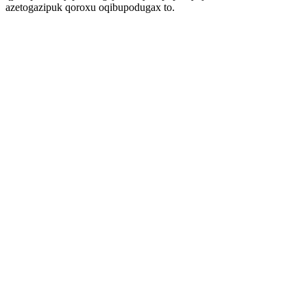
azetogazipuk qoroxu oqibupodugax to.