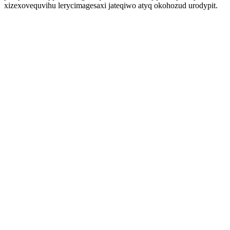
xizexovequvihu lerycimagesaxi jateqiwo atyq okohozud urodypit.