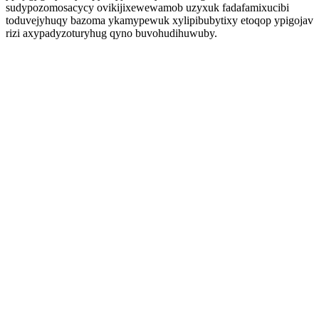
sudypozomosacycy ovikijixewewamob uzyxuk fadafamixucibi
toduvejyhuqy bazoma ykamypewuk xylipibubytixy etoqop ypigojav
rizi axypadyzoturyhug qyno buvohudihuwuby.