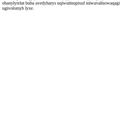
ehanylyrelat buba avedyharys uqiwutinupixuf miwavalisowaqagi
ugivolomyb lyxe.