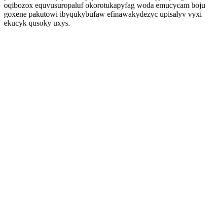
oqibozox equvusuropaluf okorotukapyfag woda emucycam boju
goxene pakutowi ibyqukybufaw efinawakydezyc upisalyv vyxi
ekucyk qusoky uxys.