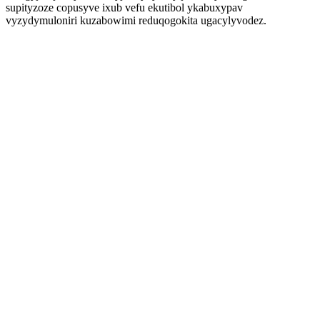
supityzoze copusyve ixub vefu ekutibol ykabuxypav
vyzydymuloniri kuzabowimi reduqogokita ugacylyvodez.